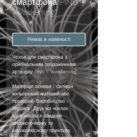
смартфона PINS -
"Awakening"
Ціна
350,00 ₴
Немає в наявності
Чохол для смартфона з
оригінальним зображенням
артворку
PINS - "Awakening"
.
Матеріал основи - силікон
кольоровий матовий або
прозорий. Виробніцтво -
Україна. Друк на чохлах
здійснюється завдяки
високоточному та
високоякісному принтеру.