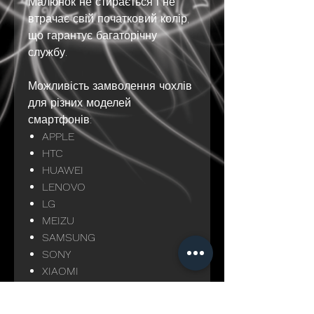
Малюнок не стирається і не
втрачає свій початковий колір,
що гарантує багаторічну
службу.
Можливість замволення чохлів
для різних моделей
смартфонів:
APPLE
HTC
HUAWEI
LENOVO
LG
MEIZU
SAMSUNG
SONY
XIAOMI
Доставка - служба Нова пошта.